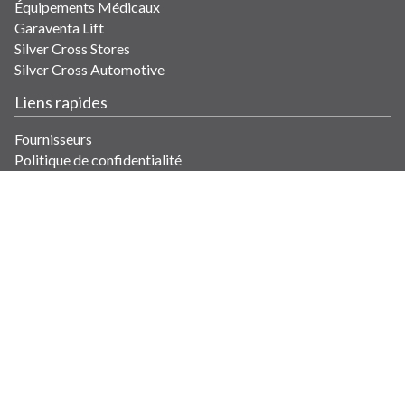
Équipements Médicaux
Garaventa Lift
Silver Cross Stores
Silver Cross Automotive
Liens rapides
Fournisseurs
Politique de confidentialité
Plan du site
Contactez-nous
Contactez-nous
info@savaria.com
4350 Autoroute 13
Laval, QC H7R 6E9, Canada