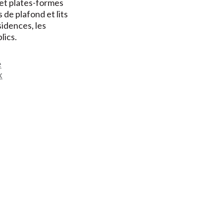
et plates-formes
 de plafond et lits
sidences, les
lics.
é
x